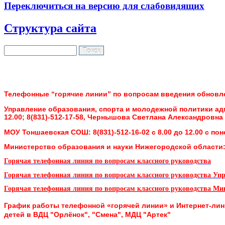
Переключиться на версию для слабовидящих
Структура сайта
Поиск
Форма поиска
Телефонные “горячие линии” по вопросам введения обно
Управление образования, спорта и молодежной политики а
12.00;
8(831)-512-17-58, Чернышова Светлана Александровна Пн
МОУ Тоншаевская СОШ:
8(831)-512-16-02 с 8.00 до 12.00 с п
Министерство образования и науки Нижегородской области
Горячая телефонная линия по вопросам классного руководства
Горячая телефонная линия по вопросам классного руководства Уп
Горячая телефонная линия по вопросам классного руководства
Мин
График работы телефонной «горячей линии» и Интернет-ли
детей в ВДЦ "Орлёнок", "Смена", МДЦ "Артек"