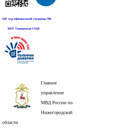
QR код официальной страцицы ВК
МОУ Тоншаеская СОШ
Главное
управление
МВД России по
Нижегородской
области