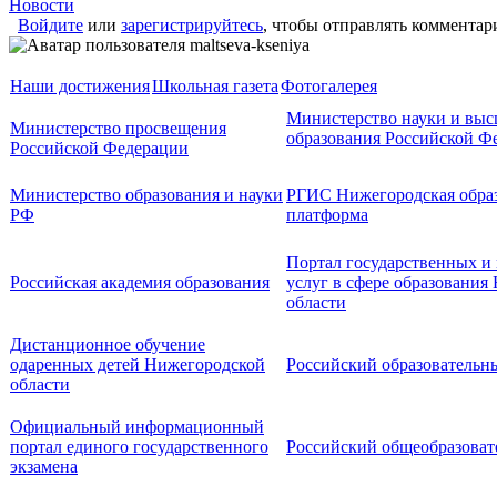
Новости
Войдите
или
зарегистрируйтесь
, чтобы отправлять комментар
Наши достижения
Школьная газета
Фотогалерея
Министерство науки и выс
Министерство просвещения
образования Российской Ф
Российской Федерации
Министерство образования и науки
РГИС Нижегородская образ
РФ
платформа
Портал государственных 
Российская академия образования
услуг в сфере образования
области
Дистанционное обучение
одаренных детей Нижегородской
Российский образовательн
области
Официальный информационный
портал единого государственного
Российский общеобразоват
экзамена