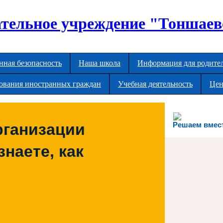
тельное учреждение "Тоншаев
ная безопасность
Наша школа
Информация для родите
рования иностранных граждан
Учебная деятельность
Цен
рганизации
Решаем вмес
наете, как