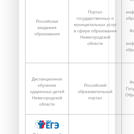
Портал
инф
государственных и
обр
Российская
муниципальных услуг
академия
в сфере образования
Ф
образования
Нижегородской
области
инф
обр
Дистанционное
Ф
обучение
Российский
Гос
одаренных детей
образовательный
Обр
Нижегородской
портал
области