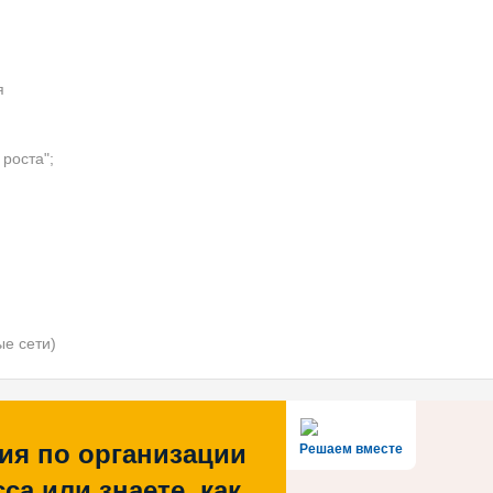
я
роста";
ые сети)
ия по организации
Решаем вместе
са или знаете, как