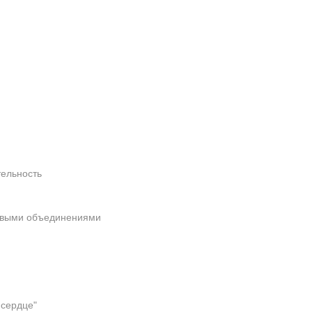
тельность
овыми объединениями
 сердце"