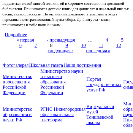
поделиться новой книгой или книгой в хорошем состоянии из домашней
библиотеки.
Принимаются детские книги для дошколят и начальной школы:
басни, сказки, рассказы.
По окончании школьного этапа, книги будут
переданы в централизованный пункт сбора.
До 5 августа - книги
принимаются в фойе нашей школы.
Подробнее
о ВСЕРОССИЙСКАЯ АКЦИЯ "ДЕТИ-ДЕТЯМ"
« первая
‹ предыдущая
…
4
5
6
7
8
9
10
11
12
Страницы
…
следующая ›
последняя »
Фотогалерея
Школьная газета
Наши достижения
Министерство науки
Министерство
и высшего
Портал
просвещения
образования
Госу
государственных
Российской
Российской
симв
услуг РФ
Федерации
Федерации
Мин
Виртуальный
Министерство
РГИС Нижегородская
обра
музей
образования и
образовательная
наук
Тоншаевской
науки РФ
платформа
Ниж
школы
обла