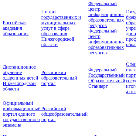
Федеральный
центр
Портал
Госу
информационно-
государственных и
бюд
образовательных
Российская
муниципальных
обра
ресурсов
академия
услуг в сфере
учре
Федеральный
образования
образования
допо
центр
Нижегородской
проф
информационно-
области
обра
образовательных
ресурсов
Офи
Дистанционное
Федеральный
инф
обучение
Российский
Государственный
порт
одаренных детей
образовательный
Образовательный
госу
Нижегородской
портал
Стандарт
итог
области
атте
Официальный
информационный
Российский
портал единого
общеобразовательный
государственного
портал
экзамена