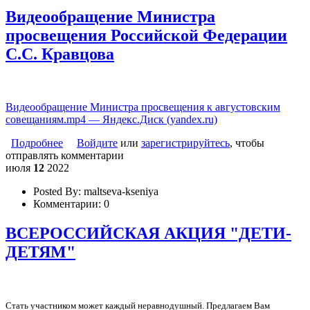
Видеообращение Министра
просвещения Российской Федерации
С.С. Кравцова
Видеообращение Министра просвещения к августовским
совещаниям.mp4 — Яндекс.Диск (yandex.ru)
Подробнее
о Видеообращение Министра просвещения
Войдите
или
зарегистрируйтесь
, чтобы
отправлять комментарии
Российской Федерации С.С. Кравцова
июля
12
2022
Posted By:
maltseva-kseniya
Комментарии:
0
ВСЕРОССИЙСКАЯ АКЦИЯ "ДЕТИ-
ДЕТЯМ"
Стать участником может каждый неравнодушный.
Предлагаем Вам