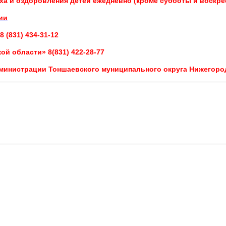
а и оздоровления детей ежедневно (кроме субботы и воскре
ии
 (831) 434-31-12
й области» 8(831) 422-28-77
министрации Тоншаевского муниципального округа Нижегородс