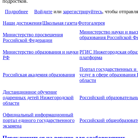
подростков.
Подробнее
о Внимание, обучающиеся и родители!
Войдите
или
зарегистрируйтесь
, чтобы отправл
Наши достижения
Школьная газета
Фотогалерея
Министерство науки и выс
Министерство просвещения
образования Российской Ф
Российской Федерации
Министерство образования и науки
РГИС Нижегородская образ
РФ
платформа
Портал государственных 
Российская академия образования
услуг в сфере образования
области
Дистанционное обучение
одаренных детей Нижегородской
Российский образовательн
области
Официальный информационный
портал единого государственного
Российский общеобразоват
экзамена
Переключиться на версию для слабовидящих