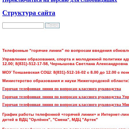
Структура сайта
Поиск
Форма поиска
Телефонные “горячие линии” по вопросам введения обно
Управление образования, спорта и молодежной политики а
12.00;
8(831)-512-17-58, Чернышова Светлана Александровна Пн
МОУ Тоншаевская СОШ:
8(831)-512-16-02 с 8.00 до 12.00 с п
Министерство образования и науки Нижегородской области
Горячая телефонная линия по вопросам классного руководства
Горячая телефонная линия по вопросам классного руководства Уп
Горячая телефонная линия по вопросам классного руководства
Мин
График работы телефонной «горячей линии» и Интернет-ли
детей в ВДЦ "Орлёнок", "Смена", МДЦ "Артек"