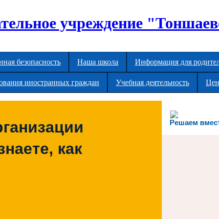
тельное учреждение "Тоншаев
ная безопасность
Наша школа
Информация для родите
рования иностранных граждан
Учебная деятельность
Цен
рганизации
Решаем вмес
наете, как