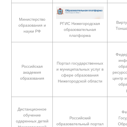
Министерство
Вирт
РГИС Нижегородская
образования и
Тонша
образовательная
науки РФ
платформа
Федер
инф
Портал государственных
Российская
обр
и муниципальных услуг в
академия
ресурс
сфере образования
образования
центр 
Нижегородской области
обр
Дистанционное
Фе
обучение
Российский
Гос
одаренных детей
образовательный портал
Обра
Нижегородской