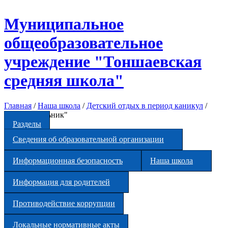
Перейти к основному содержанию
Муниципальное
общеобразовательное
учреждение "Тоншаевская
средняя школа"
Главная
/
Наша школа
/
Детский отдых в период каникул
/
ЛТО "Будильник"
Разделы
Сведения об образовательной организации
Информационная безопасность
Наша школа
Информация для родителей
Противодействие коррупции
Локальные нормативные акты