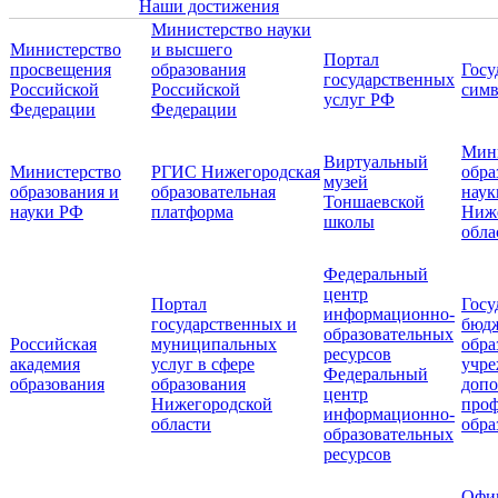
Наши достижения
Министерство науки
Министерство
и высшего
Портал
просвещения
образования
Госу
государственных
Российской
Российской
симв
услуг РФ
Федерации
Федерации
Мин
Виртуальный
Министерство
РГИС Нижегородская
обра
музей
образования и
образовательная
наук
Тоншаевской
науки РФ
платформа
Ниж
школы
обла
Федеральный
центр
Портал
Госу
информационно-
государственных и
бюд
образовательных
Российская
муниципальных
обра
ресурсов
академия
услуг в сфере
учре
Федеральный
образования
образования
допо
центр
Нижегородской
проф
информационно-
области
обра
образовательных
ресурсов
Офи