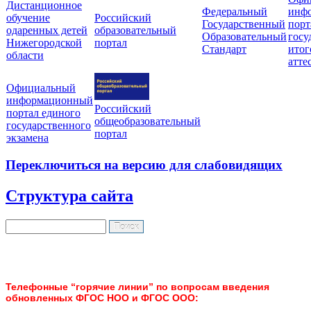
Дистанционное
Федеральный
инф
обучение
Российский
Государственный
порт
одаренных детей
образовательный
Образовательный
госу
Нижегородской
портал
Стандарт
итог
области
атте
Официальный
информационный
Российский
портал единого
общеобразовательный
государственного
портал
экзамена
Переключиться на версию для слабовидящих
Структура сайта
Поиск
Форма поиска
Телефонные “горячие линии” по вопросам введения
обновленных ФГОС НОО и ФГОС ООО: