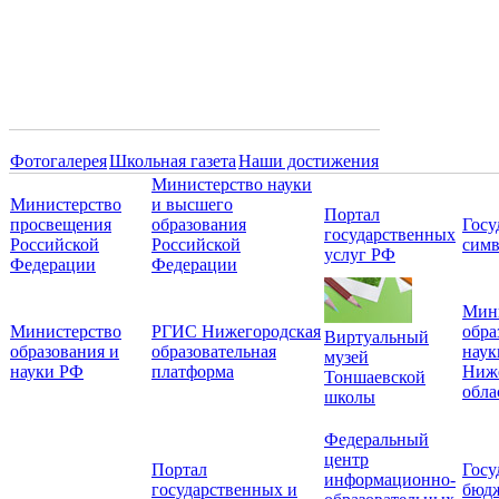
Фотогалерея
Школьная газета
Наши достижения
Министерство науки
Министерство
и высшего
Портал
просвещения
образования
Госу
государственных
Российской
Российской
симв
услуг РФ
Федерации
Федерации
Мин
Министерство
РГИС Нижегородская
обра
Виртуальный
образования и
образовательная
наук
музей
науки РФ
платформа
Ниж
Тоншаевской
обла
школы
Федеральный
центр
Портал
Госу
информационно-
государственных и
бюд