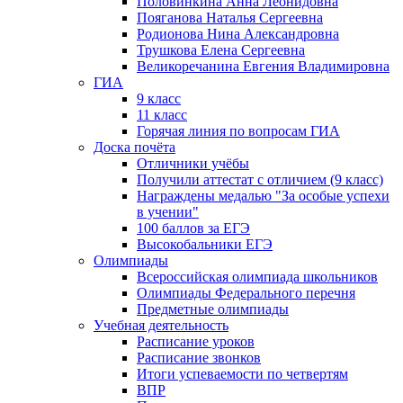
Половинкина Анна Леонидовна
Пояганова Наталья Сергеевна
Родионова Нина Александровна
Трушкова Елена Сергеевна
Великоречанина Евгения Владимировна
ГИА
9 класс
11 класс
Горячая линия по вопросам ГИА
Доска почёта
Отличники учёбы
Получили аттестат с отличием (9 класс)
Награждены медалью "За особые успехи
в учении"
100 баллов за ЕГЭ
Высокобальники ЕГЭ
Олимпиады
Всероссийская олимпиада школьников
Олимпиады Федерального перечня
Предметные олимпиады
Учебная деятельность
Расписание уроков
Расписание звонков
Итоги успеваемости по четвертям
ВПР