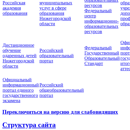
образовательных
Российская
муниципальных
обра
ресурсов
академия
услуг в сфере
учре
Федеральный
образования
образования
допо
центр
Нижегородской
проф
информационно-
области
обра
образовательных
ресурсов
Офи
Дистанционное
Федеральный
инф
обучение
Российский
Государственный
порт
одаренных детей
образовательный
Образовательный
госу
Нижегородской
портал
Стандарт
итог
области
атте
Официальный
информационный
Российский
портал единого
общеобразовательный
государственного
портал
экзамена
Переключиться на версию для слабовидящих
Структура сайта