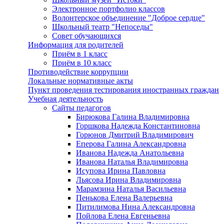
Электронное портфолио классов
Волонтерское объединение "Доброе сердце"
Школьный театр "Непоседы"
Совет обучающихся
Информация для родителей
Приём в 1 класс
Приём в 10 класс
Противодействие коррупции
Локальные нормативные акты
Пункт проведения тестирования иностранных граждан
Учебная деятельность
Сайты педагогов
Бирюкова Галина Владимировна
Горшкова Надежда Константиновна
Горюнов Дмитрий Владимирович
Еперова Галина Александровна
Иванова Надежда Анатольевна
Иванова Наталья Владимировна
Исупова Ирина Павловна
Льясова Ирина Владимировна
Марамзина Наталья Васильевна
Пенькова Елена Валерьевна
Питилимова Нина Александровна
Пойлова Елена Евгеньевна