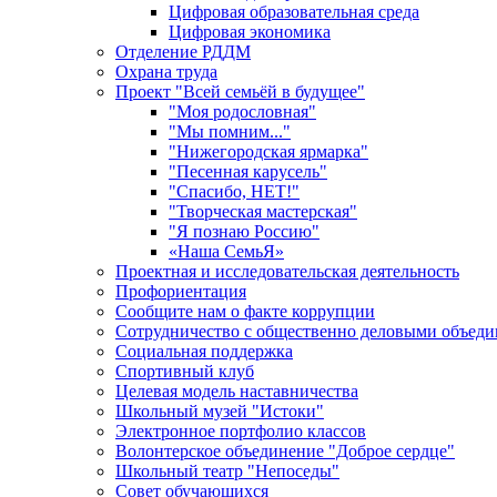
Цифровая образовательная среда
Цифровая экономика
Отделение РДДМ
Охрана труда
Проект "Всей семьёй в будущее"
"Моя родословная"
"Мы помним..."
"Нижегородская ярмарка"
"Песенная карусель"
"Спасибо, НЕТ!"
"Творческая мастерская"
"Я познаю Россию"
«Наша СемьЯ»
Проектная и исследовательская деятельность
Профориентация
Сообщите нам о факте коррупции
Сотрудничество с общественно деловыми объед
Социальная поддержка
Спортивный клуб
Целевая модель наставничества
Школьный музей "Истоки"
Электронное портфолио классов
Волонтерское объединение "Доброе сердце"
Школьный театр "Непоседы"
Совет обучающихся