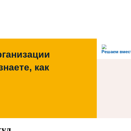
рганизации
Решаем вмес
наете, как
кул