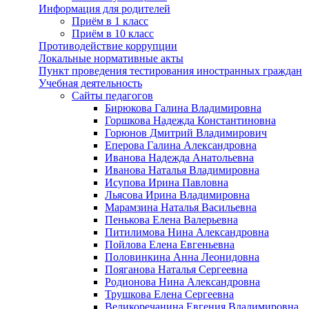
Информация для родителей
Приём в 1 класс
Приём в 10 класс
Противодействие коррупции
Локальные нормативные акты
Пункт проведения тестирования иностранных граждан
Учебная деятельность
Сайты педагогов
Бирюкова Галина Владимировна
Горшкова Надежда Константиновна
Горюнов Дмитрий Владимирович
Еперова Галина Александровна
Иванова Надежда Анатольевна
Иванова Наталья Владимировна
Исупова Ирина Павловна
Льясова Ирина Владимировна
Марамзина Наталья Васильевна
Пенькова Елена Валерьевна
Питилимова Нина Александровна
Пойлова Елена Евгеньевна
Половинкина Анна Леонидовна
Пояганова Наталья Сергеевна
Родионова Нина Александровна
Трушкова Елена Сергеевна
Великоречанина Евгения Владимировна