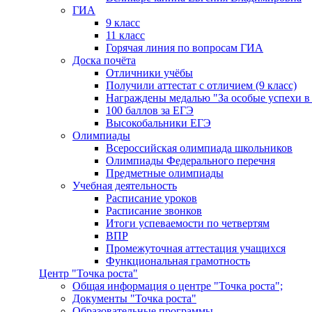
ГИА
9 класс
11 класс
Горячая линия по вопросам ГИА
Доска почёта
Отличники учёбы
Получили аттестат с отличием (9 класс)
Награждены медалью "За особые успехи в
100 баллов за ЕГЭ
Высокобальники ЕГЭ
Олимпиады
Всероссийская олимпиада школьников
Олимпиады Федерального перечня
Предметные олимпиады
Учебная деятельность
Расписание уроков
Расписание звонков
Итоги успеваемости по четвертям
ВПР
Промежуточная аттестация учащихся
Функциональная грамотность
Центр "Точка роста"
Общая информация о центре "Точка роста";
Документы "Точка роста"
Образовательные программы