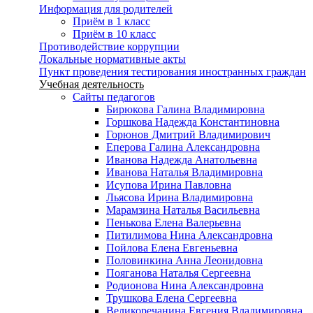
Информация для родителей
Приём в 1 класс
Приём в 10 класс
Противодействие коррупции
Локальные нормативные акты
Пункт проведения тестирования иностранных граждан
Учебная деятельность
Сайты педагогов
Бирюкова Галина Владимировна
Горшкова Надежда Константиновна
Горюнов Дмитрий Владимирович
Еперова Галина Александровна
Иванова Надежда Анатольевна
Иванова Наталья Владимировна
Исупова Ирина Павловна
Льясова Ирина Владимировна
Марамзина Наталья Васильевна
Пенькова Елена Валерьевна
Питилимова Нина Александровна
Пойлова Елена Евгеньевна
Половинкина Анна Леонидовна
Пояганова Наталья Сергеевна
Родионова Нина Александровна
Трушкова Елена Сергеевна
Великоречанина Евгения Владимировна