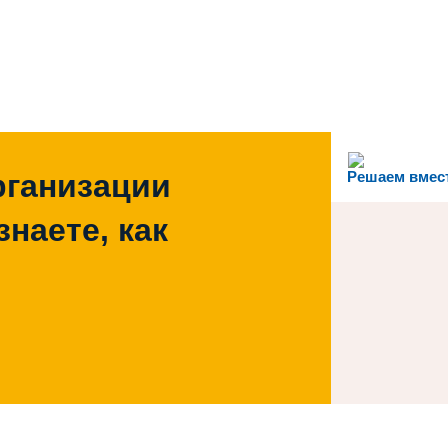
рганизации
Решаем вмес
наете, как