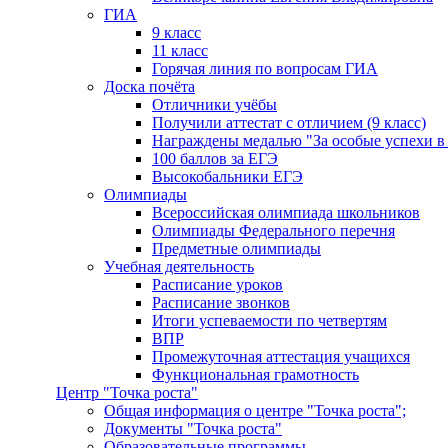
ГИА
9 класс
11 класс
Горячая линия по вопросам ГИА
Доска почёта
Отличники учёбы
Получили аттестат с отличием (9 класс)
Награждены медалью "За особые успехи в
100 баллов за ЕГЭ
Высокобальники ЕГЭ
Олимпиады
Всероссийская олимпиада школьников
Олимпиады Федерального перечня
Предметные олимпиады
Учебная деятельность
Расписание уроков
Расписание звонков
Итоги успеваемости по четвертям
ВПР
Промежуточная аттестация учащихся
Функциональная грамотность
Центр "Точка роста"
Общая информация о центре "Точка роста";
Документы "Точка роста"
Образовательные программы