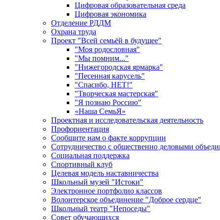
Цифровая образовательная среда
Цифровая экономика
Отделение РДДМ
Охрана труда
Проект "Всей семьёй в будущее"
"Моя родословная"
"Мы помним..."
"Нижегородская ярмарка"
"Песенная карусель"
"Спасибо, НЕТ!"
"Творческая мастерская"
"Я познаю Россию"
«Наша СемьЯ»
Проектная и исследовательская деятельность
Профориентация
Сообщите нам о факте коррупции
Сотрудничество с общественно деловыми объед
Социальная поддержка
Спортивный клуб
Целевая модель наставничества
Школьный музей "Истоки"
Электронное портфолио классов
Волонтерское объединение "Доброе сердце"
Школьный театр "Непоседы"
Совет обучающихся