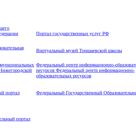
шего
едерации
Портал государственных услуг РФ
овательная
Виртуальный музей Тоншаевской школы
и муниципальных
Федеральный центр информационно-образоват
 Нижегородской
ресурсов Федеральный центр информационно-
образовательных ресурсов
ый портал
Федеральный Государственный Образовательн
ельный портал